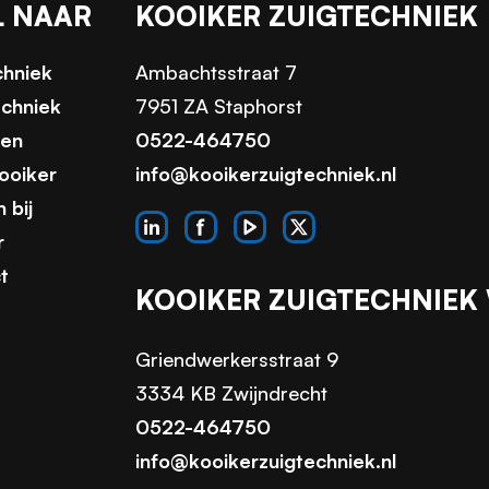
L NAAR
KOOIKER ZUIGTECHNIEK
chniek
Ambachtsstraat 7
echniek
7951 ZA Staphorst
ten
0522-464750
ooiker
info@kooikerzuigtechniek.nl
 bij
r
t
KOOIKER ZUIGTECHNIEK
Griendwerkersstraat 9
3334 KB Zwijndrecht
0522-464750
info@kooikerzuigtechniek.nl