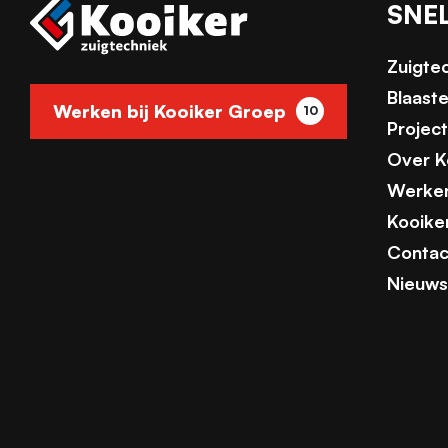
SNE
Zuigte
Blaast
Werken bij Kooiker Groep
10
Projec
Over K
Werken
Kooike
Contac
Nieuws