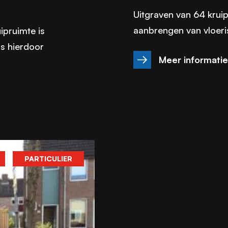
Uitgraven van 64 krui
aanbrengen van vloeris
ipruimte is
is hierdoor
Meer informati
PARTICULIER