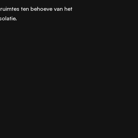
pruimtes ten behoeve van het
olatie.
e