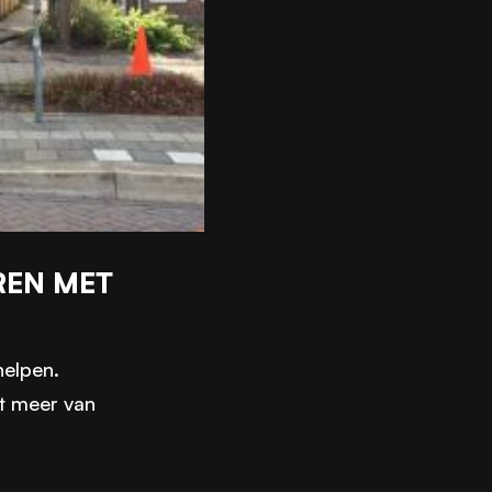
REN MET
helpen.
st meer van