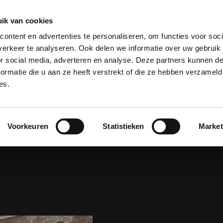
ik van cookies
laastechniek
Projecten
Over Kooiker
Werken bij
ontent en advertenties te personaliseren, om functies voor soci
erkeer te analyseren. Ook delen we informatie over uw gebruik
or social media, adverteren en analyse. Deze partners kunnen 
ormatie die u aan ze heeft verstrekt of die ze hebben verzameld
es.
Home
Isolatie
ISOLATIE
Voorkeuren
Statistieken
Market