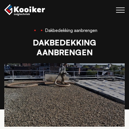
Dakbedekking aanbrengen
Zuigtechniek
DAKBEDEKKING
Blaastechniek
AANBRENGEN
Projecten
Over Kooiker
Werken bij
Contact