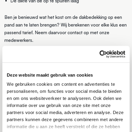
De dikte van de op te spuiten laag
Ben je benieuwd wat het kost om de dakbedekking op een
pand aan te laten brengen? Wij berekenen voor elke klus een
passend tarief. Neem daarvoor contact op met onze
medewerkers.
OFFERTE AANVRAGEN
Deze website maakt gebruik van cookies
Ben je benieuwd wat het kost om de dakbedekking op een
pand aan te laten brengen? Wij berekenen voor elke klus een
We gebruiken cookies om content en advertenties te
personaliseren, om functies voor social media te bieden
passend tarief. Neem daarvoor contact op met onze
en om ons websiteverkeer te analyseren. Ook delen we
medewerkers. Of vraag direct een offerte aan.
informatie over uw gebruik van onze site met onze
partners voor social media, adverteren en analyse. Deze
partners kunnen deze gegevens combineren met andere
VRAAG VRIJBLIJVEND EEN OFFERTE AAN
informatie die u aan ze heeft verstrekt of die ze hebben