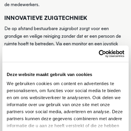
de medewerkers.
INNOVATIEVE ZUIGTECHNIEK
De op afstand bestuurbare zuigrobot zorgt voor een
grondige en veilige reiniging zonder dat er een persoon de
ruimte hoeft te betreden. Via een monitor en een joystick
bedienen we de robot en manoeuvreren we eenvoudig door
de nauwe ruimte. De robot zuigt de mest op en transporteert
deze via een slang naar de zuigwagen. Ook is het mogelijk de
robot met ander gereedschap te voorzien waarmee we de
Deze website maakt gebruik van cookies
schoonmaak kunnen intensiveren en optimaliseren.
We gebruiken cookies om content en advertenties te
personaliseren, om functies voor social media te bieden
Wil je meer weten over de mogelijkheden van deze
en om ons websiteverkeer te analyseren. Ook delen we
techniek? Of graag vrijblijvend een offerte ontvangen? Neem
informatie over uw gebruik van onze site met onze
gerust contact op.
partners voor social media, adverteren en analyse. Deze
partners kunnen deze gegevens combineren met andere
Meer informatie
informatie die u aan ze heeft verstrekt of die ze hebben