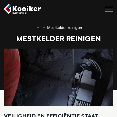
Mestkelder reinigen
Zuigtechniek
MESTKELDER REINIGEN
Blaastechniek
Projecten
Over Kooiker
Werken bij
Contact
VEILIGHEID EN EFFICIËNTIE STAAT