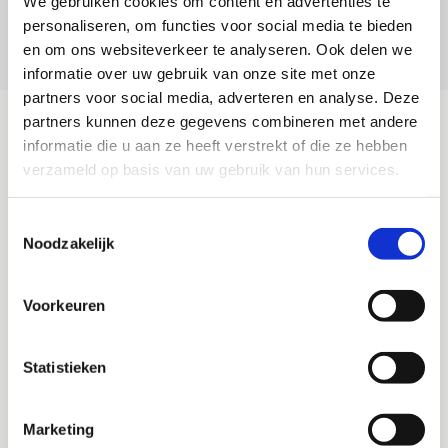
We gebruiken cookies om content en advertenties te
Verder lezen
personaliseren, om functies voor social media te bieden
en om ons websiteverkeer te analyseren. Ook delen we
informatie over uw gebruik van onze site met onze
partners voor social media, adverteren en analyse. Deze
partners kunnen deze gegevens combineren met andere
informatie die u aan ze heeft verstrekt of die ze hebben
ONS WAGENPARK
verzameld op basis van uw gebruik van hun services.
Voor iedere uitdaging een oplossing, zo luidt ons motto. Om
die reden liet Kooiker Zuigtechniek B.V. twee compacte
Toestemmingsselectie
zuigwagens met extra zuigkracht ontwikkelen. In 2012
Noodzakelijk
schaften we de eerste MAN Grondzuigauto met drie turbines
aan. Wegens succes kochten we twee jaar later een Scania
Voorkeuren
V8 met 580 pk, welke met meer vermogen de complete
installatie nog beter aan kon drijven. Als enige in Nederland
Statistieken
mogen wij meerdere compacte zuigwagens met drie
turbines tot ons wagenpark rekenen. Door deze auto’s
kunnen wij op schijnbaar onmogelijke plekken opereren.
Marketing