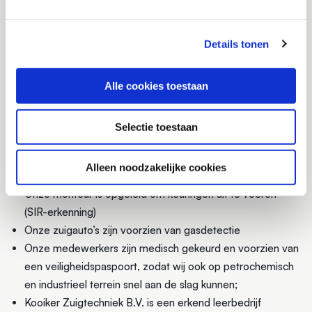
Naast deze unieke wagens heeft Kooiker Zuigtechiek B.V.
nog vijftien andere zuig- en blaascombinaties ter beschikking;
evenals diverse (water)pompen, compressors en ander
Details tonen
materieel, waardoor wij bij ieder vraagstuk snel uit de voeten
kunnen.
Alle cookies toestaan
CERTIFICATEN
Selectie toestaan
Kooiker Zuigtechniek B.V. is VCA**en ISO 9001
gecertificeerd
Alleen noodzakelijke cookies
Onze zuigauto’s zijn SIR gekeurd
Onze monteur is opgeleid om keuringen uit te voeren
(SIR-erkenning)
Onze zuigauto’s zijn voorzien van gasdetectie
Onze medewerkers zijn medisch gekeurd en voorzien van
een veiligheidspaspoort, zodat wij ook op petrochemisch
en industrieel terrein snel aan de slag kunnen;
Kooiker Zuigtechniek B.V. is een erkend leerbedrijf