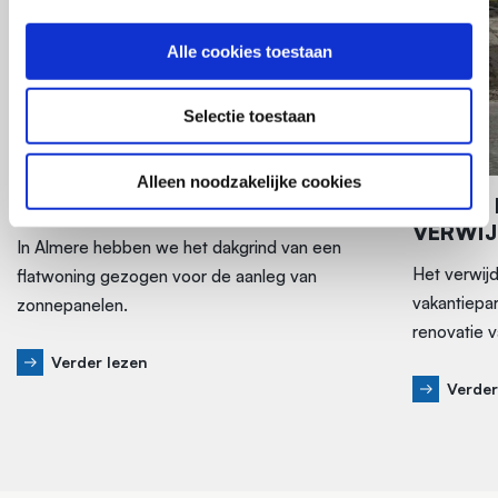
Alle cookies toestaan
Selectie toestaan
Alleen noodzakelijke cookies
DAKGRIND ZUIGEN
SEDUM 
VERWIJ
In Almere hebben we het dakgrind van een
Het verwij
flatwoning gezogen voor de aanleg van
vakantiepa
zonnepanelen.
renovatie 
Verder lezen
Verder