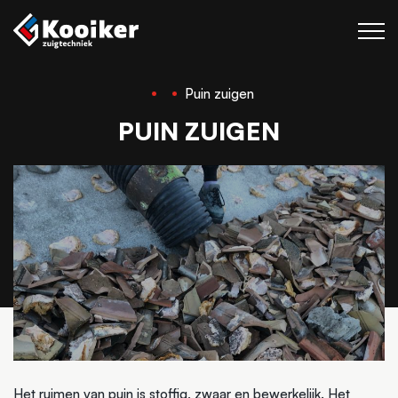
Puin zuigen
Zuigtechniek
PUIN ZUIGEN
Blaastechniek
Projecten
Over Kooiker
Werken bij
Contact
Het ruimen van puin is stoffig, zwaar en bewerkelijk. Het