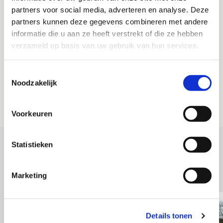
nodig is
partners voor social media, adverteren en analyse. Deze
Bij grote projecten brengen we extra containers mee voor
partners kunnen deze gegevens combineren met andere
tussentijds legen van de zuigwagen
informatie die u aan ze heeft verstrekt of die ze hebben
Is het puin weg dan ontkoppelen we de slangen en bergen
verzameld op basis van uw gebruik van hun services.
deze op
Zuigwagen rijdt met het puin weg en laten de bouwplaats
Toestemmingsselectie
of kruipruimte brandschoon achter
Noodzakelijk
Voorkeuren
Statistieken
ANDERE PROJECTEN
ZUIGTECHNIEK
Marketing
Details tonen