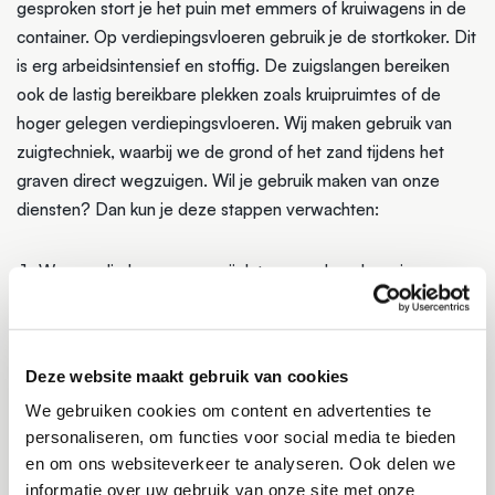
gesproken stort je het puin met emmers of kruiwagens in de
container. Op verdiepingsvloeren gebruik je de stortkoker. Dit
is erg arbeidsintensief en stoffig. De zuigslangen bereiken
ook de lastig bereikbare plekken zoals kruipruimtes of de
hoger gelegen verdiepingsvloeren. Wij maken gebruik van
zuigtechniek, waarbij we de grond of het zand tijdens het
graven direct wegzuigen. Wil je gebruik maken van onze
diensten? Dan kun je deze stappen verwachten:
Waar nodig brengen we rijplaten voor bescherming van
gazon of bestrating
De zuigwagen wordt zo dicht mogelijk bij het project
geparkeerd
Deze website maakt gebruik van cookies
We rollen de slangen uit en koppelen de verlengstukken
We gebruiken cookies om content en advertenties te
De zuigmond wordt bevestigd
personaliseren, om functies voor social media te bieden
We zuigen het puin op
en om ons websiteverkeer te analyseren. Ook delen we
Te grote stukken breken we in kleinere stukken als dat
informatie over uw gebruik van onze site met onze