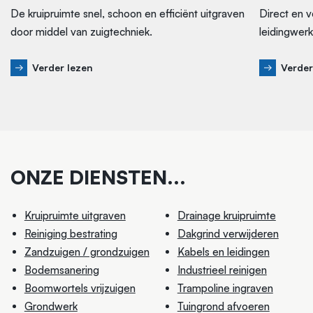
De kruipruimte snel, schoon en efficiënt uitgraven
Direct en v
door middel van zuigtechniek.
leidingwerk
Verder lezen
Verder
ONZE DIENSTEN...
Kruipruimte uitgraven
Drainage kruipruimte
Reiniging bestrating
Dakgrind verwijderen
Zandzuigen / grondzuigen
Kabels en leidingen
Bodemsanering
Industrieel reinigen
Boomwortels vrijzuigen
Trampoline ingraven
Grondwerk
Tuingrond afvoeren