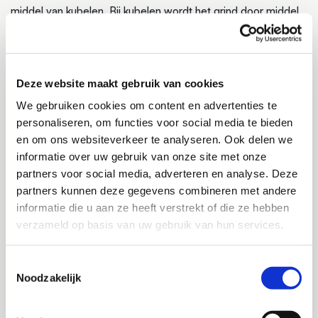
middel van kubelen. Bij kubelen wordt het grind door middel
van een kraan en een trechtervormig vat, de kubel, naar het
dak gebracht. Via de kubel is het grind eenvoudig over het
dak te verspreiden. Kubelen wordt meestal toegepast bij
Deze website maakt gebruik van cookies
hoger gelegen daken en de daken van bijvoorbeeld
flatgebouwen of appartementencomplexen waar een groter
We gebruiken cookies om content en advertenties te
formaat grind gebruikt wordt. Voor kleinere daken is kubelen
personaliseren, om functies voor social media te bieden
en om ons websiteverkeer te analyseren. Ook delen we
meestal te prijzig omdat er ook een grote kraan ingezet moet
informatie over uw gebruik van onze site met onze
worden. Voor de echte kleine daken zien we vaak dat het
partners voor social media, adverteren en analyse. Deze
grind in zakken naar boven gebracht wordt met een daklift en
partners kunnen deze gegevens combineren met andere
daar verspreid.
informatie die u aan ze heeft verstrekt of die ze hebben
verzameld op basis van uw gebruik van hun services.
DAKGRIND BLAZEN
Een snelle en efficiëntere manier is het aanbrengen van grind
Toestemmingsselectie
Noodzakelijk
middels blaastechniek. Bij
grind blazen
wordt er gebruik
gemaakt van blaascombinaties. Dit zijn speciale vrachtauto’s
voorzien van een bulkcontainer waarmee het mogelijk is om