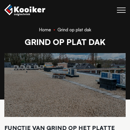
Home
Grind op plat dak
Zuigtechniek
GRIND OP PLAT DAK
Blaastechniek
Projecten
Over Kooiker
Werken bij
Contact
FUNCTIE VAN GRIND OP HET PLATTE