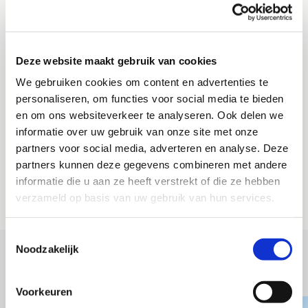
VRIJBLIJVEND OFFERTE
AANVRAGEN
Deze website maakt gebruik van cookies
Wil je meer informatie ontvangen over de mogelijkheden met
We gebruiken cookies om content en advertenties te
zuig- en blaastechniek? Of geheel vrijblijvend een gratis
personaliseren, om functies voor social media te bieden
offerte aanvragen. Neem dan contact met ons op.
en om ons websiteverkeer te analyseren. Ook delen we
Wij komen spoedig met een scherpe aanbieding bij je terug.
informatie over uw gebruik van onze site met onze
partners voor social media, adverteren en analyse. Deze
partners kunnen deze gegevens combineren met andere
OFFERTE AANVRAGEN
informatie die u aan ze heeft verstrekt of die ze hebben
verzameld op basis van uw gebruik van hun services.
Toestemmingsselectie
Noodzakelijk
VERGELIJKBARE PROJECTEN
Voorkeuren