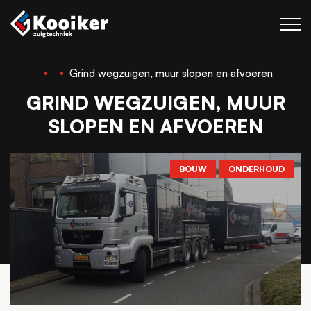
Grind wegzuigen, muur slopen en afvoeren
Zuigtechniek
GRIND WEGZUIGEN, MUUR
Blaastechniek
SLOPEN EN AFVOEREN
Projecten
Over Kooiker
BOUW
ONDERHOUD
Werken bij
Contact