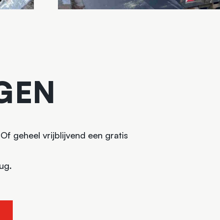
GEN
f geheel vrijblijvend een gratis
ug.