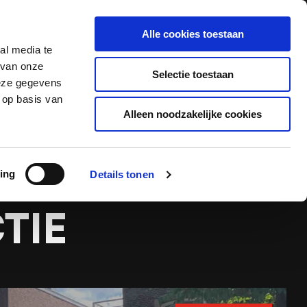
Alle cookies toestaan
Offerte aanvragen
Contact
al media te
 van onze
Selectie toestaan
deze gegevens
 op basis van
Alleen noodzakelijke cookies
jectie
PEN NA
ing
Details tonen
TIE