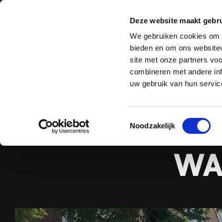
Deze website maakt gebru
Zuigtechniek
B
We gebruiken cookies om c
bieden en om ons websitev
site met onze partners vo
combineren met andere inf
uw gebruik van hun servic
Hom
KRUIP
Toestemmingsselectie
Noodzakelijk
WA