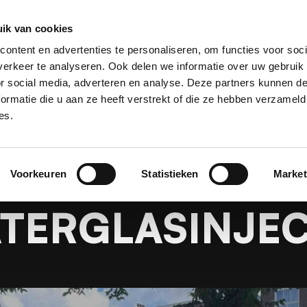
ik van cookies
laastechniek
Projecten
Over Kooiker
Werken bij
ontent en advertenties te personaliseren, om functies voor soci
erkeer te analyseren. Ook delen we informatie over uw gebruik
or social media, adverteren en analyse. Deze partners kunnen 
ormatie die u aan ze heeft verstrekt of die ze hebben verzameld
es.
e
Projecten
Kruipruimte uitdiepen na waterglasin
RUIMTE UITDIE
Voorkeuren
Statistieken
Market
TERGLASINJEC