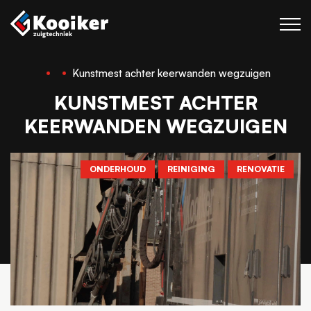
Kunstmest achter keerwanden wegzuigen
Zuigtechniek
KUNSTMEST ACHTER
Blaastechniek
KEERWANDEN WEGZUIGEN
Projecten
Over Kooiker
ONDERHOUD
REINIGING
RENOVATIE
Werken bij
Contact