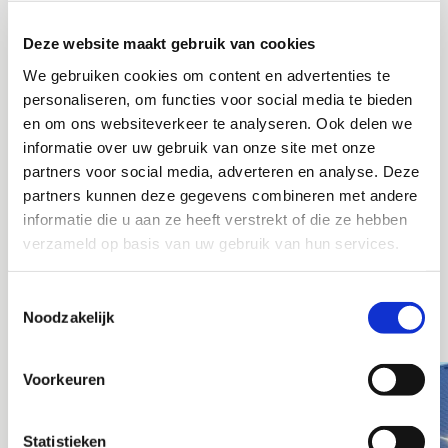
VRIJBLIJVEND OFFERTE
AANVRAGEN
Deze website maakt gebruik van cookies
We gebruiken cookies om content en advertenties te
Wil je meer informatie ontvangen over de mogelijkheden met
personaliseren, om functies voor social media te bieden
zuig- en blaastechniek? Of geheel vrijblijvend een gratis
en om ons websiteverkeer te analyseren. Ook delen we
offerte aanvragen. Neem dan contact met ons op.
informatie over uw gebruik van onze site met onze
Wij komen spoedig met een scherpe aanbieding bij je terug.
partners voor social media, adverteren en analyse. Deze
partners kunnen deze gegevens combineren met andere
informatie die u aan ze heeft verstrekt of die ze hebben
OFFERTE AANVRAGEN
verzameld op basis van uw gebruik van hun services.
Toestemmingsselectie
Noodzakelijk
VERGELIJKBARE PROJECTEN
Voorkeuren
Statistieken