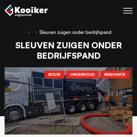
Sleuven zuigen onder bedrijfspand
Zuigtechniek
SLEUVEN ZUIGEN ONDER
Blaastechniek
BEDRIJFSPAND
Projecten
Over Kooiker
BOUW
ONDERHOUD
RENOVATIE
Werken bij
Contact