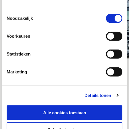
Toestemmingsselectie
Noodzakelijk
Voorkeuren
Statistieken
Marketing
OFFERTE OF INFORMATIE
AANVRAGEN
Details tonen
Wil je meer informatie ontvangen over de mogelijkheden met
Alle cookies toestaan
zuig- en blaastechniek? Of geheel vrijblijvend een offerte
aanvragen. Neem dan contact met ons op.