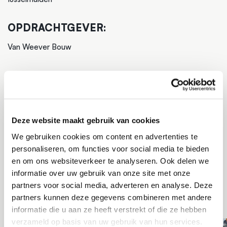
OPDRACHTGEVER:
Van Weever Bouw
PROJECT:
Sleuven zuigen onder het bedrijfspand voor aanpassing
riolering
Deze website maakt gebruik van cookies
PROJECTTYPE:
We gebruiken cookies om content en advertenties te
personaliseren, om functies voor social media te bieden
Zandzuigen
en om ons websiteverkeer te analyseren. Ook delen we
Puinzuigen
informatie over uw gebruik van onze site met onze
Kruipruimte uitgraven
partners voor social media, adverteren en analyse. Deze
partners kunnen deze gegevens combineren met andere
informatie die u aan ze heeft verstrekt of die ze hebben
verzameld op basis van uw gebruik van hun services.