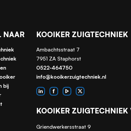
L NAAR
KOOIKER ZUIGTECHNIEK
chniek
Ambachtsstraat 7
echniek
7951 ZA Staphorst
ten
0522-464750
ooiker
info@kooikerzuigtechniek.nl
 bij
r
t
KOOIKER ZUIGTECHNIEK
Griendwerkersstraat 9