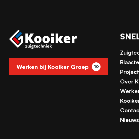
SNE
Zuigte
Blaast
Werken bij Kooiker Groep
10
Projec
Over K
Werken
Kooike
Contac
Nieuws