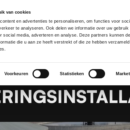
ik van cookies
laastechniek
Projecten
Over Kooiker
Werken bij
ontent en advertenties te personaliseren, om functies voor soci
erkeer te analyseren. Ook delen we informatie over uw gebruik
or social media, adverteren en analyse. Deze partners kunnen 
ormatie die u aan ze heeft verstrekt of die ze hebben verzameld
es.
Projecten
Split zuigen waterzuiveringsinstallatie
SPLIT ZUIGEN
Voorkeuren
Statistieken
Market
RINGSINSTALL