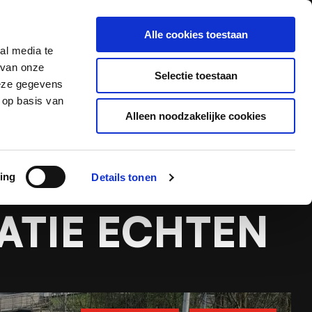
Alle cookies toestaan
Offerte aanvragen
Contact
al media te
 van onze
Selectie toestaan
deze gegevens
 op basis van
Alleen noodzakelijke cookies
 Echten
ing
Details tonen
ATIE ECHTEN