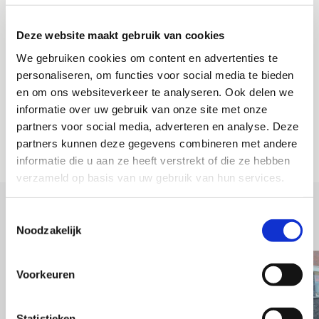
Wil je meer informatie ontvangen over de mogelijkheden met
Deze website maakt gebruik van cookies
zuig- en blaastechniek? Of geheel vrijblijvend een gratis
offerte aanvragen. Neem dan contact met ons op.
We gebruiken cookies om content en advertenties te
personaliseren, om functies voor social media te bieden
Wij komen spoedig met een scherpe aanbieding bij je terug.
en om ons websiteverkeer te analyseren. Ook delen we
informatie over uw gebruik van onze site met onze
OFFERTE AANVRAGEN
partners voor social media, adverteren en analyse. Deze
partners kunnen deze gegevens combineren met andere
informatie die u aan ze heeft verstrekt of die ze hebben
verzameld op basis van uw gebruik van hun services.
Toestemmingsselectie
VERGELIJKBARE PROJECTEN
Noodzakelijk
Voorkeuren
Statistieken