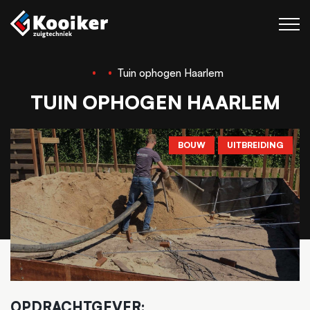
Tuin ophogen Haarlem
Zuigtechniek
TUIN OPHOGEN HAARLEM
Blaastechniek
Projecten
BOUW
UITBREIDING
Over Kooiker
Werken bij
Contact
OPDRACHTGEVER: