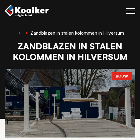
Zandblazen in stalen kolommen in Hilversum
Zuigtechniek
ZANDBLAZEN IN STALEN
Blaastechniek
KOLOMMEN IN HILVERSUM
Projecten
Over Kooiker
BOUW
Werken bij
Contact