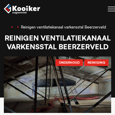
Reinigen ventilatiekanaal varkensstal Beerzerveld
Zuigtechniek
REINIGEN VENTILATIEKANAAL
Blaastechniek
VARKENSSTAL BEERZERVELD
Projecten
Over Kooiker
ONDERHOUD
REINIGING
Werken bij
Contact