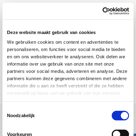
VRIJBLIJVEND OFFERTE
AANVRAGEN
Deze website maakt gebruik van cookies
Wil je meer informatie ontvangen over de mogelijkheden met
We gebruiken cookies om content en advertenties te
zuig- en blaastechniek? Of geheel vrijblijvend een gratis
personaliseren, om functies voor social media te bieden
offerte aanvragen. Neem dan contact met ons op.
en om ons websiteverkeer te analyseren. Ook delen we
Wij komen spoedig met een scherpe aanbieding bij je terug.
informatie over uw gebruik van onze site met onze
partners voor social media, adverteren en analyse. Deze
partners kunnen deze gegevens combineren met andere
OFFERTE AANVRAGEN
informatie die u aan ze heeft verstrekt of die ze hebben
verzameld op basis van uw gebruik van hun services.
Toestemmingsselectie
Noodzakelijk
VERGELIJKBARE PROJECTEN
Voorkeuren