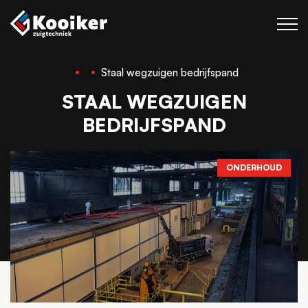
Staal wegzuigen bedrijfspand
Zuigtechniek
STAAL WEGZUIGEN
Blaastechniek
BEDRIJFSPAND
Projecten
Over Kooiker
ONDERHOUD
Werken bij
Contact