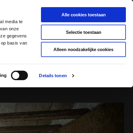
Alle cookies toestaan
Offerte aanvragen
Contact
al media te
 van onze
Selectie toestaan
deze gegevens
 op basis van
Alleen noodzakelijke cookies
RUIMTE
ing
Details tonen