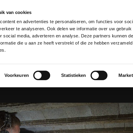
ik van cookies
laastechniek
Projecten
Over Kooiker
Werken bij
ontent en advertenties te personaliseren, om functies voor soci
erkeer te analyseren. Ook delen we informatie over uw gebruik
or social media, adverteren en analyse. Deze partners kunnen 
ormatie die u aan ze heeft verstrekt of die ze hebben verzameld
es.
Home
Stank uit de kruipruimte
 UIT DE KRUIP
Voorkeuren
Statistieken
Market