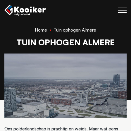
Home
Tuin ophogen Almere
Zuigtechniek
TUIN OPHOGEN ALMERE
Blaastechniek
Projecten
Over Kooiker
Werken bij
Contact
Ons polderlandschap is prachtig en weids. Maar wat eens