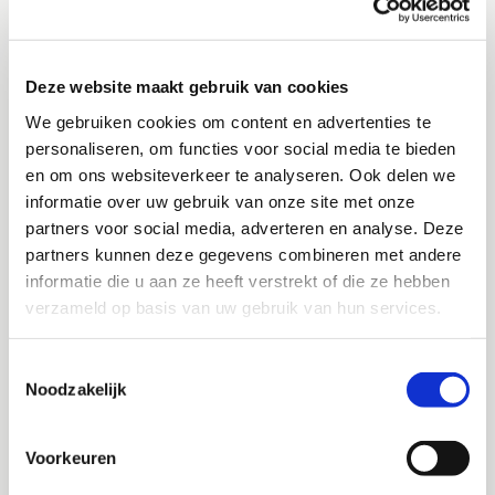
sinkhole? Dan kan dit wijzen op een kapotte waterleiding of
rioolbuis. Een gesprongen leiding kan ervoor zorgen dat er
ongemerkt grond wegspoelt. Dit zul je niet direct opmerken
Deze website maakt gebruik van cookies
totdat de bodem uiteindelijk inzakt. Ook deze vorm van
We gebruiken cookies om content en advertenties te
grondverzakking
kunnen we oplossen.
personaliseren, om functies voor social media te bieden
en om ons websiteverkeer te analyseren. Ook delen we
VERZAKKING IN KRUIPRUIMTE
informatie over uw gebruik van onze site met onze
partners voor social media, adverteren en analyse. Deze
Ook een kruipruimte kan een verzakking in de tuin
partners kunnen deze gegevens combineren met andere
veroorzaken. Doordat zand in de kruipruimte verzakt, komt er
informatie die u aan ze heeft verstrekt of die ze hebben
ruimte vrij onder de fundering. Grond kan dan vanuit de tuin
verzameld op basis van uw gebruik van hun services.
onder de fundering door de kruipruimte inzakken. Dit zorgt
rondom de woning weer voor het verzakken van terrastegels
Toestemmingsselectie
en tuinen. Door de kruipruimte op te hogen kan het
Noodzakelijk
verzakken tegen worden gegaan. We blazen dan zandwallen
in de kruipruimte tegen de fundering aan, maar zorgen er wel
Voorkeuren
voor dat de kruipruimte toegankelijk blijft.