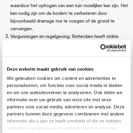
waardoor het ophogen van een tuin moeilijker kan zijn. Het
kan nodig zijn om de bodem te verbeteren door
bijvoorbeeld drainage toe te voegen of de grond te
vervangen.
Vergunningen en regelgeving: Rotterdam heeft strikte
regelgeving met betrekking tot bouw- en
grondwerkzaamheden. Voordat je een tuin kunt ophogen,
moet je mogelijk een vergunning aanvragen en voldoen
aan bepaalde richtlijnen en voorschriften. Dit kan het
Deze website maakt gebruik van cookies
proces complexer maken en extra tijd en kosten met zich
We gebruiken cookies om content en advertenties te
meebrengen.
personaliseren, om functies voor social media te bieden
Grondwaterstand: Het grondwaterpeil in Rotterdam kan
en om ons websiteverkeer te analyseren. Ook delen we
hoog zijn vanwege de ligging onder zeeniveau. Bij het
informatie over uw gebruik van onze site met onze
ophogen van een tuin moet er rekening worden gehouden
partners voor social media, adverteren en analyse. Deze
met het grondwater en de juiste maatregelen worden
partners kunnen deze gegevens combineren met andere
informatie die u aan ze heeft verstrekt of die ze hebben
genomen om ervoor te zorgen dat het grondwater niet
verzameld op basis van uw gebruik van hun services.
problematisch wordt voor de ophoging.