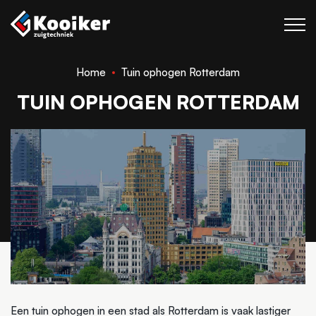
Home
Tuin ophogen Rotterdam
Zuigtechniek
TUIN OPHOGEN ROTTERDAM
Blaastechniek
Projecten
Over Kooiker
Werken bij
Contact
Een tuin ophogen in een stad als Rotterdam is vaak lastiger