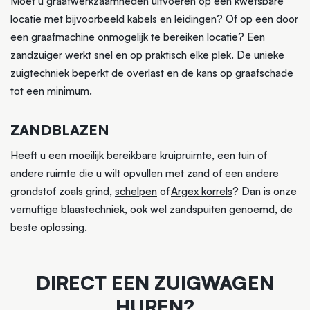
Moet u graafwerkzaamheden uitvoeren op een kwetsbare
locatie met bijvoorbeeld
kabels en leidingen
? Of op een door
een graafmachine onmogelijk te bereiken locatie? Een
zandzuiger werkt snel en op praktisch elke plek. De unieke
zuigtechniek
beperkt de overlast en de kans op graafschade
tot een minimum.
ZANDBLAZEN
Heeft u een moeilijk bereikbare kruipruimte, een tuin of
andere ruimte die u wilt opvullen met zand of een andere
grondstof zoals grind,
schelpen
of
Argex korrels
? Dan is onze
vernuftige blaastechniek, ook wel zandspuiten genoemd, de
beste oplossing.
DIRECT EEN ZUIGWAGEN
HUREN?