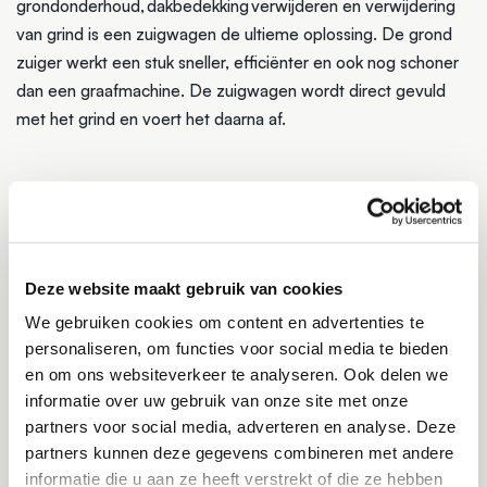
grondonderhoud, dakbedekking verwijderen en verwijdering
van grind is een zuigwagen de ultieme oplossing. De grond
zuiger werkt een stuk sneller, efficiënter en ook nog schoner
dan een graafmachine. De zuigwagen wordt direct gevuld
met het grind en voert het daarna af.
SAUGBAGGERSALES.COM
De verhuur van zuigwagens verloopt via ons bedrijf
Saugbaggersales.com. Wil je meer weten over de
Deze website maakt gebruik van cookies
beschikbaarheid en tarieven? Check dan de website.
We gebruiken cookies om content en advertenties te
personaliseren, om functies voor social media te bieden
en om ons websiteverkeer te analyseren. Ook delen we
NAAR SAUGBAGGERSALES.COM
informatie over uw gebruik van onze site met onze
partners voor social media, adverteren en analyse. Deze
partners kunnen deze gegevens combineren met andere
informatie die u aan ze heeft verstrekt of die ze hebben
WAAROM EEN ZUIGWAGEN HUREN BIJ