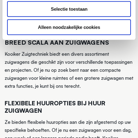
Bij ons kun je erop vertrouwen dat je moderne en goed
onderhouden zuigwagens huurt. We besteden veel aandacht
Selectie toestaan
aan het up-to-date houden van hun vloot, zodat je kun
profiteren van betrouwbare en efficiënte apparatuur.
Alleen noodzakelijke cookies
BREED SCALA AAN ZUIGWAGENS
Kooiker Zuigtechniek biedt een divers assortiment
zuigwagens die geschikt zijn voor verschillende toepassingen
en projecten. Of je nu op zoek bent naar een compacte
zuigwagen voor kleine ruimtes of een grotere zuigwagen met
extra functies, je kunt bij ons terecht.
FLEXIBELE HUUROPTIES BIJ HUUR
ZUIGWAGEN
Ze bieden flexibele huuropties aan die zijn afgestemd op uw
specifieke behoeften. Of je nu een zuigwagen voor een dag,