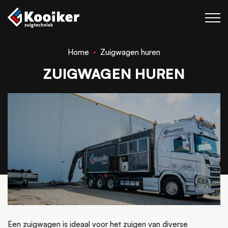
Home
Zuigwagen huren
Zuigtechniek
ZUIGWAGEN HUREN
Blaastechniek
Projecten
Over Kooiker
Werken bij
Contact
Een zuigwagen is ideaal voor het zuigen van diverse