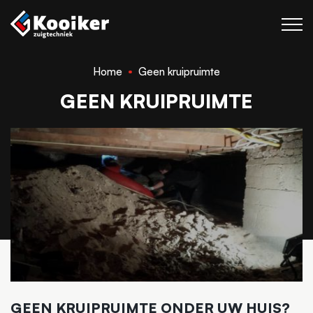
Home
Geen kruipruimte
Zuigtechniek
GEEN KRUIPRUIMTE
Blaastechniek
Projecten
Over Kooiker
Werken bij
Contact
GEEN KRUIPRUIMTE ONDER UW HUIS?