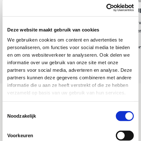
32 KRUIPRUIMTES UITDIEPEN
64 KRU
In opdracht van Talen Vastgoedonderhoud
Uitgraven 
Deze website maakt gebruik van cookies
hebben we 32 kruipruimtes uitgezogen in
het aanbren
Hattem.
We gebruiken cookies om content en advertenties te
Verder
personaliseren, om functies voor social media te bieden
en om ons websiteverkeer te analyseren. Ook delen we
Verder lezen
informatie over uw gebruik van onze site met onze
partners voor social media, adverteren en analyse. Deze
partners kunnen deze gegevens combineren met andere
informatie die u aan ze heeft verstrekt of die ze hebben
verzameld op basis van uw gebruik van hun services.
KELDER UITGRAVEN ONDER EEN
Toestemmingsselectie
BESTAANDE WONING
Noodzakelijk
Om meer ruimte in een bestaande woning te creëren bestaat
er de mogelijkheid om een kelder onder de bestaande
Voorkeuren
woning uit te graven. In dat geval zullen we de kruipruimte