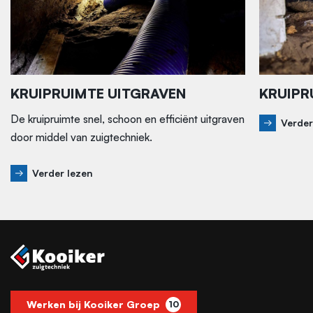
KRUIPRUIMTE UITGRAVEN
KRUIPR
De kruipruimte snel, schoon en efficiënt uitgraven
Verder
door middel van zuigtechniek.
Verder lezen
Werken bij Kooiker Groep
10