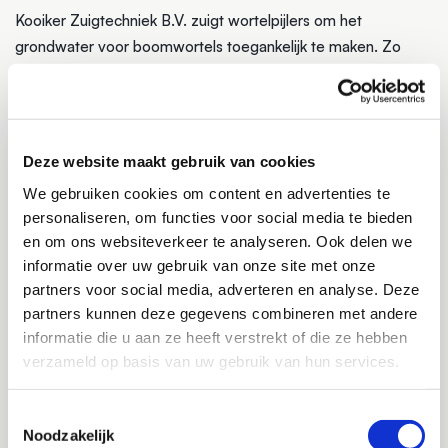
Kooiker Zuigtechniek B.V. zuigt wortelpijlers om het
grondwater voor boomwortels toegankelijk te maken. Zo
kunnen de wortels storende grondlagen doorbreken en
doorgroeien naar beter doorwortelbare grond. Wortels
groeien niet langer omhoog door de verharding.
Deze website maakt gebruik van cookies
TOCH DE BOOMSTRONK
We gebruiken cookies om content en advertenties te
VERWIJDEREN? BOOMSTRONK
personaliseren, om functies voor social media te bieden
VERWIJDEREN TIPS
en om ons websiteverkeer te analyseren. Ook delen we
informatie over uw gebruik van onze site met onze
Een boomstronk verwijderen is een tijdrovende en lastige
partners voor social media, adverteren en analyse. Deze
klus. We kunnen je van diverse boomstronk verwijderen tips
partners kunnen deze gegevens combineren met andere
voorzien. Belangrijk onderdeel is: wortels boom verwijderen.
informatie die u aan ze heeft verstrekt of die ze hebben
Dat kan snel en gemakkelijk door de wortels bereikbaar te
verzameld op basis van uw gebruik van hun services.
maken met een grondzuiger.
Toestemmingsselectie
GRONDZUIGEN EN -BLAZEN BIJ
Noodzakelijk