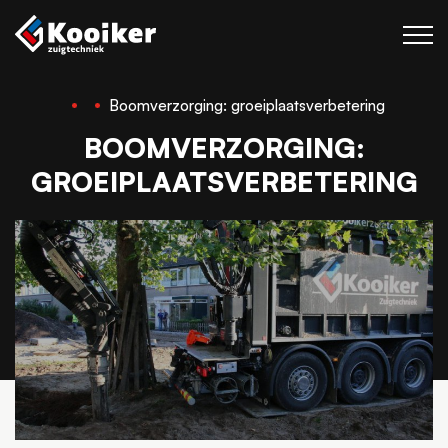
Boomverzorging: groeiplaatsverbetering
Zuigtechniek
BOOMVERZORGING:
Blaastechniek
GROEIPLAATSVERBETERING
Projecten
Over Kooiker
Werken bij
Contact