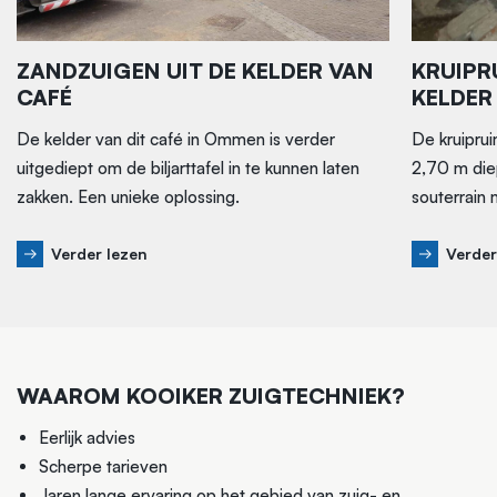
ZANDZUIGEN UIT DE KELDER VAN
KRUIPR
CAFÉ
KELDER
De kelder van dit café in Ommen is verder
De kruiprui
uitgediept om de biljarttafel in te kunnen laten
2,70 m die
zakken. Een unieke oplossing.
souterrain
Verder lezen
Verder
WAAROM KOOIKER ZUIGTECHNIEK?
Eerlijk advies
Scherpe tarieven
Jaren lange ervaring op het gebied van zuig- en