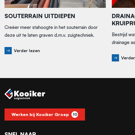
SOUTERRAIN UITDIEPEN
DRAINA
KRUIPR
Creëer meer stahoogte in het souterrain door
Bestrijd wa
deze uit te laten graven d.m.v. zuigtechniek.
drainage a
Verder lezen
Verder
Werken bij Kooiker Groep
10
SNEL NAAR