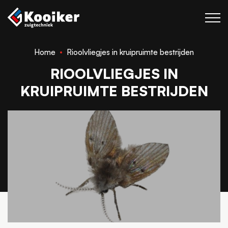
Home
Rioolvliegjes in kruipruimte bestrijden
Zuigtechniek
RIOOLVLIEGJES IN
Blaastechniek
KRUIPRUIMTE BESTRIJDEN
Projecten
Over Kooiker
Werken bij
Contact