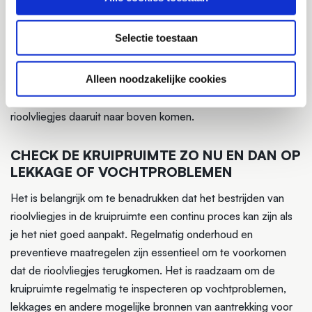
organisch afval in de kruipruimte. Verwijder rottend materiaal,
zoals bladeren, takken of ander organisch afval, omdat dit als
Selectie toestaan
voedselbron kan dienen voor de rioolvliegjes. Zorg ervoor
dat er geen open rioleringsbronnen of leidingen zijn die
Alleen noodzakelijke cookies
lekken en vochtigheid veroorzaken. Repareer eventuele
scheuren of openingen in de riolering om te voorkomen dat
rioolvliegjes daaruit naar boven komen.
CHECK DE KRUIPRUIMTE ZO NU EN DAN OP
LEKKAGE OF VOCHTPROBLEMEN
Het is belangrijk om te benadrukken dat het bestrijden van
rioolvliegjes in de kruipruimte een continu proces kan zijn als
je het niet goed aanpakt. Regelmatig onderhoud en
preventieve maatregelen zijn essentieel om te voorkomen
dat de rioolvliegjes terugkomen. Het is raadzaam om de
kruipruimte regelmatig te inspecteren op vochtproblemen,
lekkages en andere mogelijke bronnen van aantrekking voor