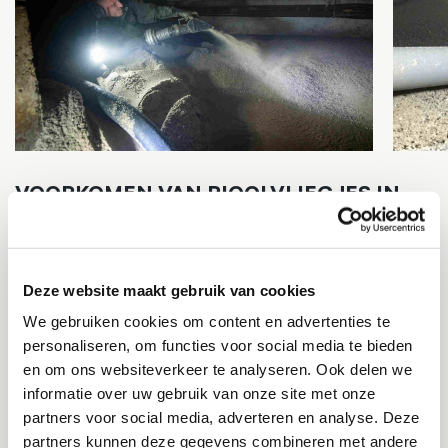
VOORKOMEN VAN RIOOLVLIEGJES IN
DE KRUIPRUIMTE IN PLAATS VAN
BESTRIJDEN
Rioolvliegjes, ook wel bekend als motmuggen of
Deze website maakt gebruik van cookies
drainvliegjes, kunnen een vervelend probleem vormen in de
We gebruiken cookies om content en advertenties te
kruipruimte van een huis. Deze kleine, vliegende insecten
personaliseren, om functies voor social media te bieden
gedijen in vochtige omgevingen en worden vaak
en om ons websiteverkeer te analyseren. Ook delen we
aangetrokken door organisch materiaal zoals rottend afval,
informatie over uw gebruik van onze site met onze
rioolwater en andere vochtige bronnen. Het bestrijden van
partners voor social media, adverteren en analyse. Deze
rioolvliegjes in de kruipruimte vereist een combinatie van
partners kunnen deze gegevens combineren met andere