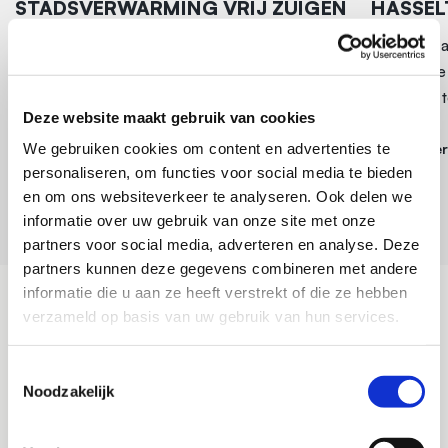
STADSVERWARMING VRIJ ZUIGEN
HASSEL
EN AANVULLEN
Om werkzaa
Uitzuigen van 150 kruipruimtes en het uitzuigen
kruipruimt
van sleuven ten behoeve van de aanleg van
zand weg t
Deze website maakt gebruik van cookies
stadsverwarming. De sleuven zijn na de
werkzaamheden weer aangevuld.
We gebruiken cookies om content en advertenties te
Verder
personaliseren, om functies voor social media te bieden
en om ons websiteverkeer te analyseren. Ook delen we
Verder lezen
informatie over uw gebruik van onze site met onze
partners voor social media, adverteren en analyse. Deze
partners kunnen deze gegevens combineren met andere
informatie die u aan ze heeft verstrekt of die ze hebben
verzameld op basis van uw gebruik van hun services.
KOSTEN UITGRAVEN VAN DE
KRUIPRUIMTE
Toestemmingsselectie
De kosten van het uitgraven van de kruipruimte zijn
Noodzakelijk
afhankelijk van een aantal factoren. Bepalend zijn onder
andere: