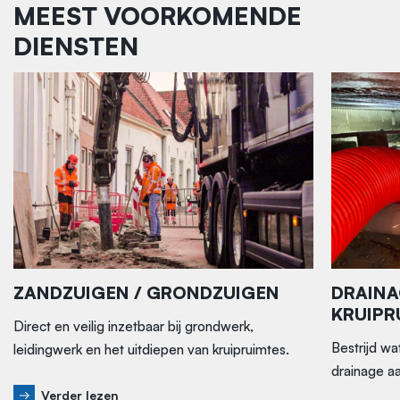
MEEST VOORKOMENDE
DIENSTEN
ZANDZUIGEN / GRONDZUIGEN
DRAINA
KRUIPR
Direct en veilig inzetbaar bij grondwerk,
Bestrijd wa
leidingwerk en het uitdiepen van kruipruimtes.
drainage a
Verder lezen