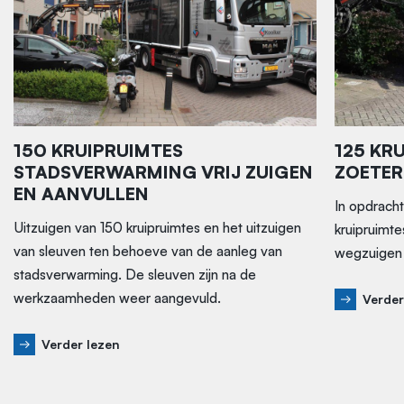
150 KRUIPRUIMTES
125 KR
STADSVERWARMING VRIJ ZUIGEN
ZOETE
EN AANVULLEN
In opdrach
Uitzuigen van 150 kruipruimtes en het uitzuigen
kruipruimte
van sleuven ten behoeve van de aanleg van
wegzuigen 
stadsverwarming. De sleuven zijn na de
werkzaamheden weer aangevuld.
Verder
Verder lezen